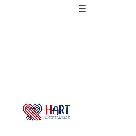
​Dobrodošli u HART