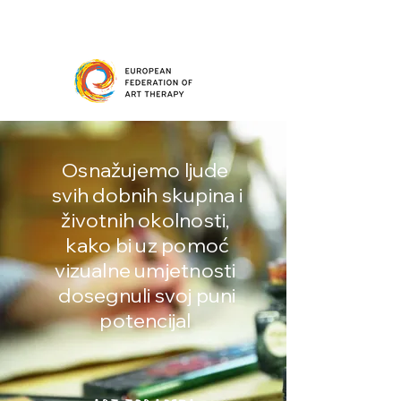
Hrvatsku udrugu za art
terapiju
Osnažujemo ljude
svih dobnih skupina i
životnih okolnosti,
kako bi uz pomoć
vizualne umjetnosti
dosegnuli svoj puni
potencijal