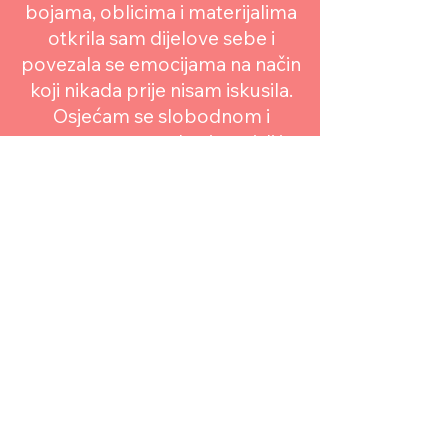
bojama, oblicima i materijalima
otkrila sam dijelove sebe i
povezala se emocijama na način
koji nikada prije nisam iskusila.
Osjećam se slobodnom i
otvorenom za vlastite misli i
osjećaje.."
Ivana, Zagreb