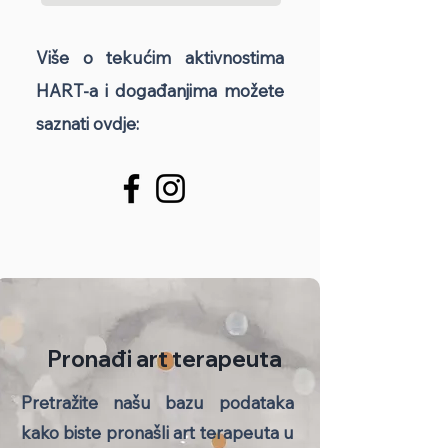
Više o tekućim aktivnostima
HART-a i događanjima možete
saznati ovdje:
Pronađi art terapeuta
Pretražite našu bazu podataka
kako biste pronašli art terapeuta u