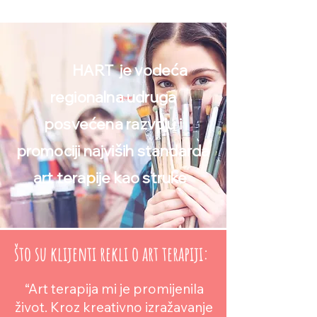
HART je vodeća
regionalna udruga
posvećena razvoju i
promociji najviših standarda
art terapije
kao struke
što su klijenti rekli o art terapiji:
“Art terapija mi je promijenila
život. Kroz kreativno izražavanje